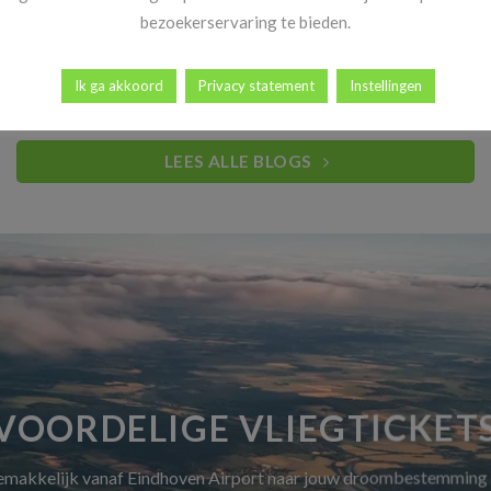
Heb jij al vakantiekriebels? Goed nieuws! Vanaf 14 november
bezoekerservaring te bieden.
begint dé periode waar reizigers elk [...]
Ik ga akkoord
Privacy statement
Instellingen
LEES ALLE BLOGS
VOORDELIGE VLIEGTICKET
gemakkelijk vanaf Eindhoven Airport naar jouw droombestemming