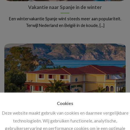
Vakantie naar Spanje in de winter
Een wintervakantie Spanje wint steeds meer aan populariteit.
Terwijl Nederland en België in de koude, [...]
Cookies
Deze website maakt gebruik van cookies en daarmee vergelijkbare
Vanaf 14 november: megakortingen op ál je
technologieën. Wij gebruiken functionele, analytische,
vakanties!
gebruikerservaring en performance cookies om je een optimale