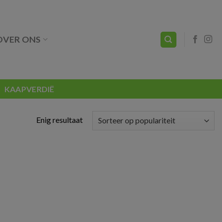
OVER ONS
KAAPVERDIË
Enig resultaat