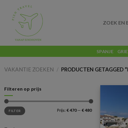
Skip
to
content
ZOEK EN 
SPANJE
GRI
VAKANTIE ZOEKEN
/
PRODUCTEN GETAGGED “I
Filteren op prijs
Min.
Max.
Prijs:
€ 470
—
€ 480
FILTER
prijs
prijs