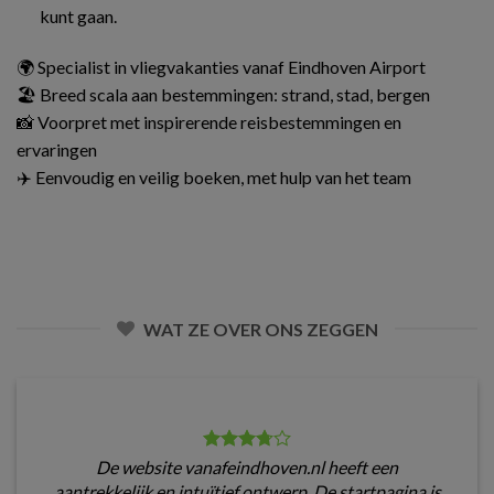
kunt gaan.
🌍 Specialist in vliegvakanties vanaf Eindhoven Airport
🏖️ Breed scala aan bestemmingen: strand, stad, bergen
📸 Voorpret met inspirerende reisbestemmingen en
ervaringen
✈️ Eenvoudig en veilig boeken, met hulp van het team
WAT ZE OVER ONS ZEGGEN
De website vanafeindhoven.nl heeft een
aantrekkelijk en intuïtief ontwerp. De startpagina is