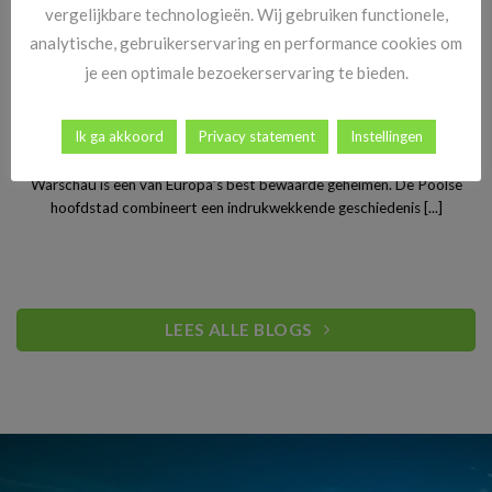
vergelijkbare technologieën. Wij gebruiken functionele,
analytische, gebruikerservaring en performance cookies om
je een optimale bezoekerservaring te bieden.
Stedentrip Warschau: ontdek de verrassende charme van
Ik ga akkoord
Privacy statement
Instellingen
Polen’s bruisende hoofdstad
Warschau is een van Europa’s best bewaarde geheimen. De Poolse
hoofdstad combineert een indrukwekkende geschiedenis [...]
LEES ALLE BLOGS