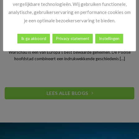
vergelijkbare technologieën. Wij gebruiken functionele,
analytische, gebruikerservaring en performance cookies om
je een optimale bezoekerservaring te bieden.
Stedentrip Warschau: ontdek de verrassende charme van
Ik ga akkoord
Privacy statement
Instellingen
Polen’s bruisende hoofdstad
Warschau is een van Europa’s best bewaarde geheimen. De Poolse
hoofdstad combineert een indrukwekkende geschiedenis [...]
LEES ALLE BLOGS