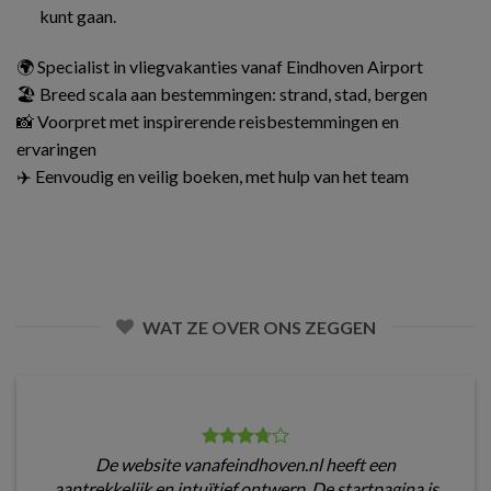
kunt gaan.
🌍 Specialist in vliegvakanties vanaf Eindhoven Airport
🏖️ Breed scala aan bestemmingen: strand, stad, bergen
📸 Voorpret met inspirerende reisbestemmingen en
ervaringen
✈️ Eenvoudig en veilig boeken, met hulp van het team
WAT ZE OVER ONS ZEGGEN
De website vanafeindhoven.nl heeft een
aantrekkelijk en intuïtief ontwerp. De startpagina is