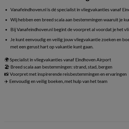
Vanafeindhoven.nl is dé specialist in vliegvakanties vanaf Ei
Wij hebben een breed scala aan bestemmingen waaruit je kunt 
Bij Vanafeindhoven.nl begint de voorpret al voordat je het v
Je kunt eenvoudig en veilig jouw vliegvakantie zoeken en boe
met een gerust hart op vakantie kunt gaan.
🌍 Specialist in vliegvakanties vanaf Eindhoven Airport
🏖️ Breed scala aan bestemmingen: strand, stad, bergen
📸 Voorpret met inspirerende reisbestemmingen en ervaringen
✈️ Eenvoudig en veilig boeken, met hulp van het team