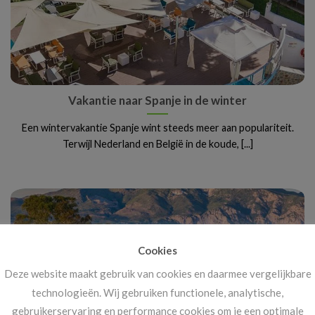
Vakantie naar Spanje in de winter
Een wintervakantie Spanje wint steeds meer aan populariteit.
Terwijl Nederland en België in de koude, [...]
Cookies
Deze website maakt gebruik van cookies en daarmee vergelijkbare
technologieën. Wij gebruiken functionele, analytische,
gebruikerservaring en performance cookies om je een optimale