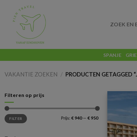
Skip
to
content
ZOEK EN 
SPANJE
GRI
VAKANTIE ZOEKEN
/
PRODUCTEN GETAGGED “JA
Filteren op prijs
Min.
Max.
Prijs:
€ 940
—
€ 950
FILTER
prijs
prijs