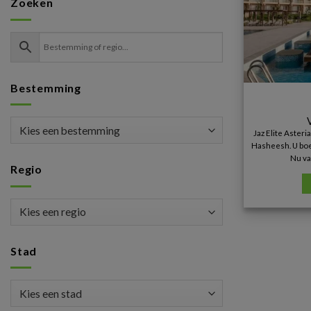
Zoeken
Bestemming
Jaz Elite Asteri
Hasheesh. U boek
Nu va
Regio
Stad