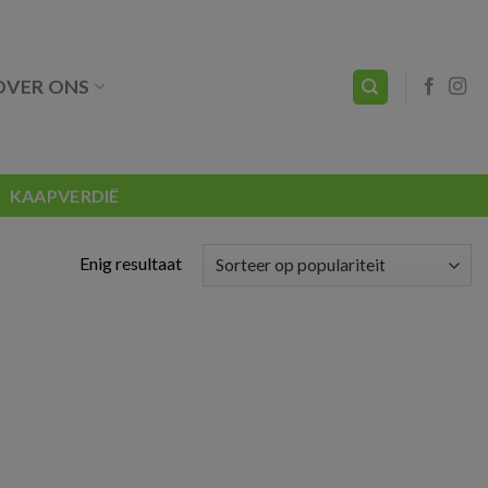
OVER ONS
KAAPVERDIË
Enig resultaat