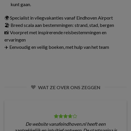
kunt gaan.
🌍 Specialist in vliegvakanties vanaf Eindhoven Airport
🏖️ Breed scala aan bestemmingen: strand, stad, bergen
📸 Voorpret met inspirerende reisbestemmingen en
ervaringen
✈️ Eenvoudig en veilig boeken, met hulp van het team
WAT ZE OVER ONS ZEGGEN
De website vanafeindhoven.nl heeft een
aantrekkelijk en intuïtief ontwerp. De startpagina is