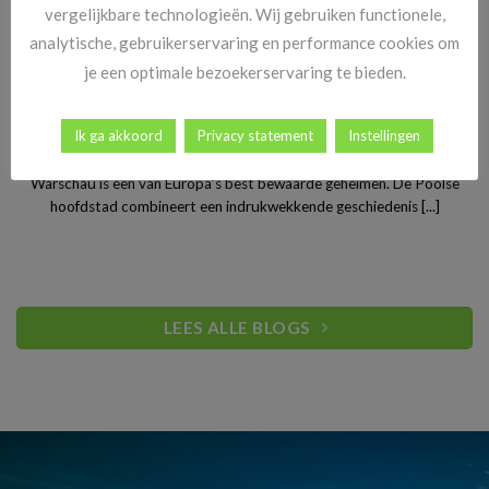
vergelijkbare technologieën. Wij gebruiken functionele,
analytische, gebruikerservaring en performance cookies om
je een optimale bezoekerservaring te bieden.
Stedentrip Warschau: ontdek de verrassende charme van
Ik ga akkoord
Privacy statement
Instellingen
Polen’s bruisende hoofdstad
Warschau is een van Europa’s best bewaarde geheimen. De Poolse
hoofdstad combineert een indrukwekkende geschiedenis [...]
LEES ALLE BLOGS