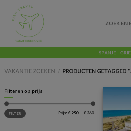
Skip
to
content
ZOEK EN 
SPANJE
GRI
VAKANTIE ZOEKEN
/
PRODUCTEN GETAGGED “J
Filteren op prijs
Min.
Max.
Prijs:
€ 250
—
€ 260
FILTER
prijs
prijs