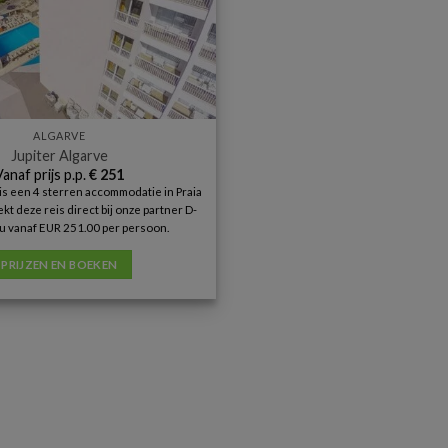
ALGARVE
Jupiter Algarve
Vanaf prijs p.p.
€
251
 is een 4 sterren accommodatie in Praia
kt deze reis direct bij onze partner D-
u vanaf EUR 251.00 per persoon.
PRIJZEN EN BOEKEN