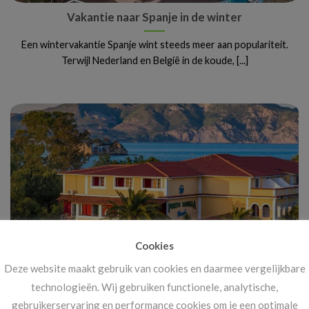
Vakantie naar Spanje in de winter
Een wintervakantie Spanje wint steeds meer aan populariteit.
Terwijl Nederland en België in de koude, [...]
Cookies
Deze website maakt gebruik van cookies en daarmee vergelijkbare
Vanaf 14 november: megakortingen op ál je
technologieën. Wij gebruiken functionele, analytische,
vakanties!
gebruikerservaring en performance cookies om je een optimale