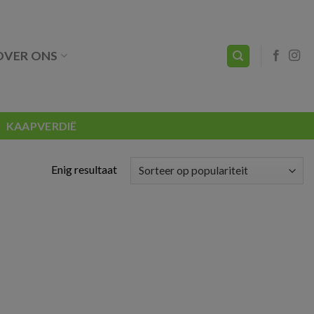
OVER ONS
KAAPVERDIË
Enig resultaat