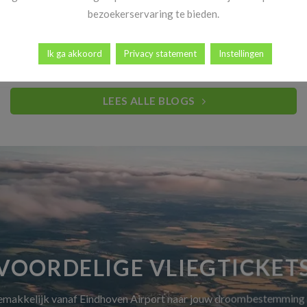
Heb jij al vakantiekriebels? Goed nieuws! Vanaf 14 november
bezoekerservaring te bieden.
begint dé periode waar reizigers elk [...]
Ik ga akkoord
Privacy statement
Instellingen
LEES ALLE BLOGS
VOORDELIGE VLIEGTICKET
gemakkelijk vanaf Eindhoven Airport naar jouw droombestemming