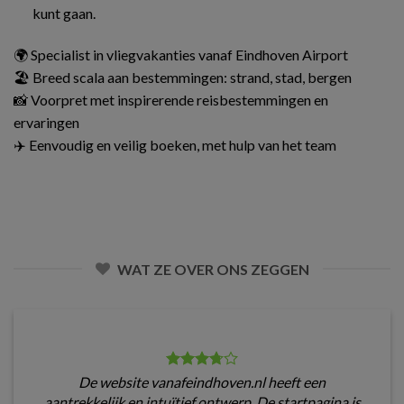
kunt gaan.
🌍 Specialist in vliegvakanties vanaf Eindhoven Airport
🏖️ Breed scala aan bestemmingen: strand, stad, bergen
📸 Voorpret met inspirerende reisbestemmingen en
ervaringen
✈️ Eenvoudig en veilig boeken, met hulp van het team
WAT ZE OVER ONS ZEGGEN
De website vanafeindhoven.nl heeft een
aantrekkelijk en intuïtief ontwerp. De startpagina is