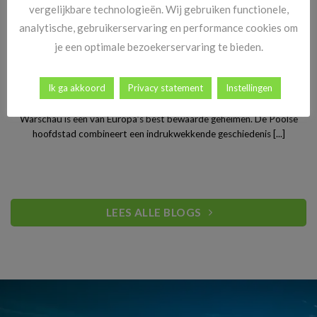
vergelijkbare technologieën. Wij gebruiken functionele,
analytische, gebruikerservaring en performance cookies om
je een optimale bezoekerservaring te bieden.
Stedentrip Warschau: ontdek de verrassende charme van
Ik ga akkoord
Privacy statement
Instellingen
Polen’s bruisende hoofdstad
Warschau is een van Europa’s best bewaarde geheimen. De Poolse
hoofdstad combineert een indrukwekkende geschiedenis [...]
LEES ALLE BLOGS