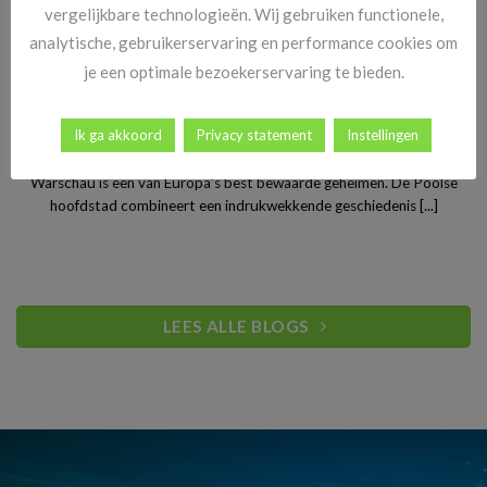
vergelijkbare technologieën. Wij gebruiken functionele,
analytische, gebruikerservaring en performance cookies om
je een optimale bezoekerservaring te bieden.
Stedentrip Warschau: ontdek de verrassende charme van
Ik ga akkoord
Privacy statement
Instellingen
Polen’s bruisende hoofdstad
Warschau is een van Europa’s best bewaarde geheimen. De Poolse
hoofdstad combineert een indrukwekkende geschiedenis [...]
LEES ALLE BLOGS