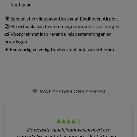
kunt gaan.
🌍 Specialist in vliegvakanties vanaf Eindhoven Airport
🏖️ Breed scala aan bestemmingen: strand, stad, bergen
📸 Voorpret met inspirerende reisbestemmingen en
ervaringen
✈️ Eenvoudig en veilig boeken, met hulp van het team
WAT ZE OVER ONS ZEGGEN
De website vanafeindhoven.nl heeft een
aantrekkelijk en intuïtief ontwerp. De startpagina is