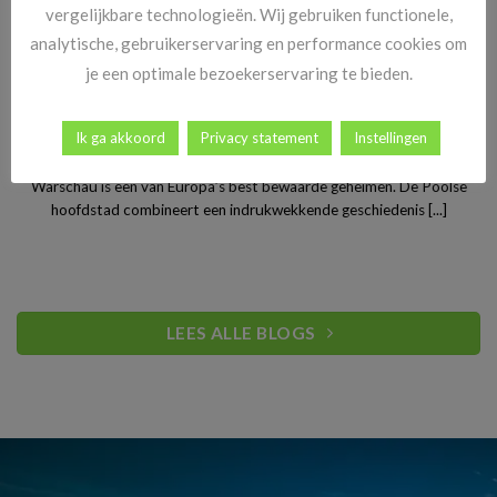
vergelijkbare technologieën. Wij gebruiken functionele,
analytische, gebruikerservaring en performance cookies om
je een optimale bezoekerservaring te bieden.
Stedentrip Warschau: ontdek de verrassende charme van
Ik ga akkoord
Privacy statement
Instellingen
Polen’s bruisende hoofdstad
Warschau is een van Europa’s best bewaarde geheimen. De Poolse
hoofdstad combineert een indrukwekkende geschiedenis [...]
LEES ALLE BLOGS