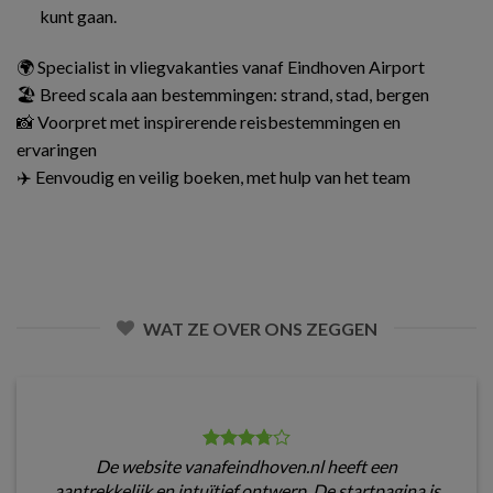
kunt gaan.
🌍 Specialist in vliegvakanties vanaf Eindhoven Airport
🏖️ Breed scala aan bestemmingen: strand, stad, bergen
📸 Voorpret met inspirerende reisbestemmingen en
ervaringen
✈️ Eenvoudig en veilig boeken, met hulp van het team
WAT ZE OVER ONS ZEGGEN
De website vanafeindhoven.nl heeft een
aantrekkelijk en intuïtief ontwerp. De startpagina is