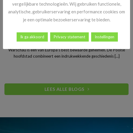
vergelijkbare technologieën. Wij gebruiken functionele,
analytische, gebruikerservaring en performance cookies om
je een optimale bezoekerservaring te bieden.
Stedentrip Warschau: ontdek de verrassende charme van
Ik ga akkoord
Privacy statement
Instellingen
Polen’s bruisende hoofdstad
Warschau is een van Europa’s best bewaarde geheimen. De Poolse
hoofdstad combineert een indrukwekkende geschiedenis [...]
LEES ALLE BLOGS