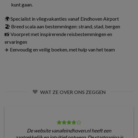
kunt gaan.
🌍 Specialist in vliegvakanties vanaf Eindhoven Airport
🏖️ Breed scala aan bestemmingen: strand, stad, bergen
📸 Voorpret met inspirerende reisbestemmingen en
ervaringen
✈️ Eenvoudig en veilig boeken, met hulp van het team
WAT ZE OVER ONS ZEGGEN
De website vanafeindhoven.nl heeft een
aantrekkelijk en intuïtief ontwerp. De startpagina is