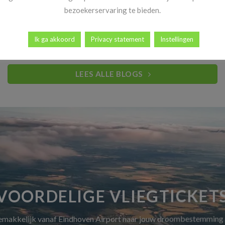
Heb jij al vakantiekriebels? Goed nieuws! Vanaf 14 november
bezoekerservaring te bieden.
begint dé periode waar reizigers elk [...]
Ik ga akkoord
Privacy statement
Instellingen
LEES ALLE BLOGS
VOORDELIGE VLIEGTICKET
gemakkelijk vanaf Eindhoven Airport naar jouw droombestemming