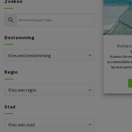
Zoeken
Bestemming
Kumara 
Kumara Sereno
accommodatie in
bij onze part
Regio
Stad