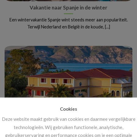
Vakantie naar Spanje in de winter
Een wintervakantie Spanje wint steeds meer aan populariteit.
Terwijl Nederland en België in de koude, [...]
Cookies
Deze website maakt gebruik van cookies en daarmee vergelijkbare
Vanaf 14 november: megakortingen op ál je
technologieën. Wij gebruiken functionele, analytische,
vakanties!
gebruikerservaring en performance cookies om je een optimale