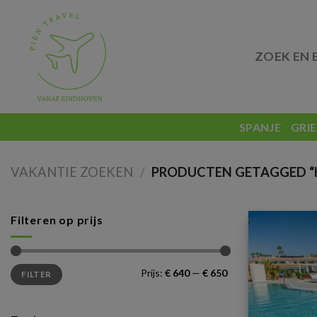
Skip
to
content
ZOEK EN 
SPANJE
GRI
VAKANTIE ZOEKEN
/
PRODUCTEN GETAGGED “K
Filteren op prijs
Min.
Max.
Prijs:
€ 640
—
€ 650
FILTER
prijs
prijs