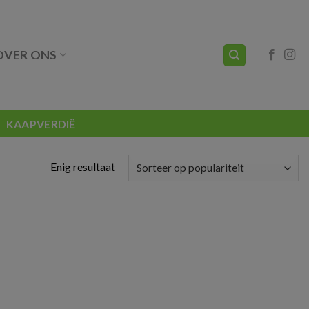
OVER ONS
KAAPVERDIË
Enig resultaat