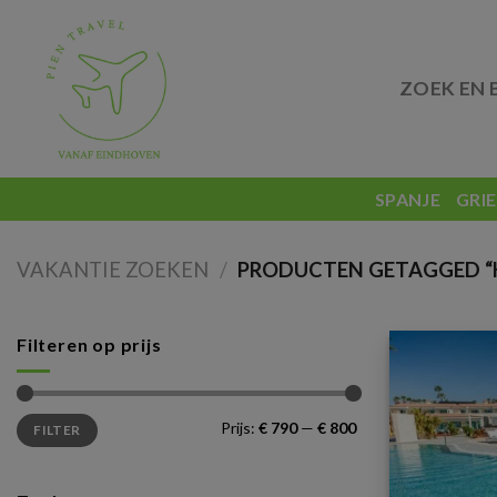
Skip
to
content
ZOEK EN 
SPANJE
GRI
VAKANTIE ZOEKEN
/
PRODUCTEN GETAGGED “K
Filteren op prijs
Min.
Max.
Prijs:
€ 790
—
€ 800
FILTER
prijs
prijs