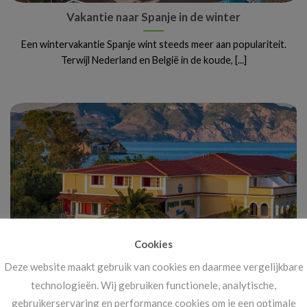
Vakantie naar Spanje in de winter
Een wintervakantie Spanje wint steeds meer aan populariteit.
Terwijl Nederland en België in de koude, [...]
Cookies
Deze website maakt gebruik van cookies en daarmee vergelijkbare
Vanaf 14 november: megakortingen op ál je
technologieën. Wij gebruiken functionele, analytische,
vakanties!
gebruikerservaring en performance cookies om je een optimale