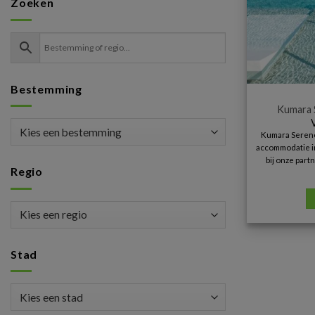
Zoeken
Bestemming
Kumara 
Kumara Sereno
accommodatie in
bij onze part
Regio
Stad