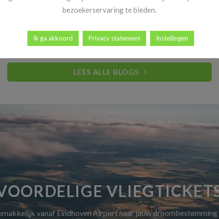
Heb jij al vakantiekriebels? Goed nieuws! Vanaf 14 november
bezoekerservaring te bieden.
begint dé periode waar reizigers elk [...]
Ik ga akkoord
Privacy statement
Instellingen
LEES ALLE BLOGS
VOORDELIGE VLIEGTICKET
gemakkelijk vanaf Eindhoven Airport naar jouw droombestemming