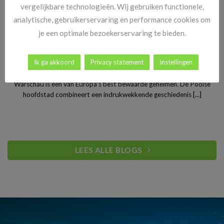
vergelijkbare technologieën. Wij gebruiken functionele,
analytische, gebruikerservaring en performance cookies om
je een optimale bezoekerservaring te bieden.
Stedentrip Warschau: ontdek de verrassende charme van
Ik ga akkoord
Privacy statement
Instellingen
Polen’s bruisende hoofdstad
Warschau is een van Europa’s best bewaarde geheimen. De Poolse
hoofdstad combineert een indrukwekkende geschiedenis [...]
LEES ALLE BLOGS