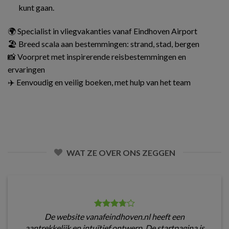
kunt gaan.
🌍 Specialist in vliegvakanties vanaf Eindhoven Airport
🏖️ Breed scala aan bestemmingen: strand, stad, bergen
📸 Voorpret met inspirerende reisbestemmingen en
ervaringen
✈️ Eenvoudig en veilig boeken, met hulp van het team
WAT ZE OVER ONS ZEGGEN
De website vanafeindhoven.nl heeft een
aantrekkelijk en intuïtief ontwerp. De startpagina is