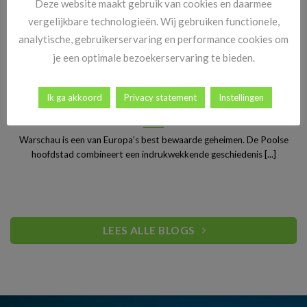
Deze website maakt gebruik van cookies en daarmee
vergelijkbare technologieën. Wij gebruiken functionele,
analytische, gebruikerservaring en performance cookies om
je een optimale bezoekerservaring te bieden.
Ik ga akkoord
Privacy statement
Instellingen
Stedentrip Warschau: ontdek de verrassende charme van
Polen’s bruisende hoofdstad
Warschau is een van Europa’s best bewaarde geheimen. De Poolse
hoofdstad combineert een indrukwekkende geschiedenis [...]
LEES ALLE BLOGS