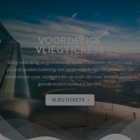
VOORDELIGE
VLIEGTICKETS
Vlieg voordelig en gemakkelijk vanaf Eindhoven Airport naar
jouw droombestemming met onze voordelige vliegtickets! De
ideale keuze voor reizigers die op zoek zijn naar betaalbaarheid,
gemak en betrouwbare service.
VLIEGTICKETS