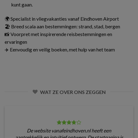
kunt gaan.
🌍 Specialist in vliegvakanties vanaf Eindhoven Airport
🏖️ Breed scala aan bestemmingen: strand, stad, bergen
📸 Voorpret met inspirerende reisbestemmingen en
ervaringen
✈️ Eenvoudig en veilig boeken, met hulp van het team
WAT ZE OVER ONS ZEGGEN
De website vanafeindhoven.nl heeft een
aantrekkelijk en intuïtief ontwerp. De startpagina is