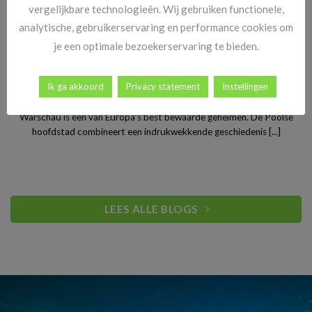
vergelijkbare technologieën. Wij gebruiken functionele,
analytische, gebruikerservaring en performance cookies om
je een optimale bezoekerservaring te bieden.
Stedentrip Warschau: ontdek de verrassende charme van
Ik ga akkoord
Privacy statement
Instellingen
Polen’s bruisende hoofdstad
Warschau is een van Europa’s best bewaarde geheimen. De Poolse
hoofdstad combineert een indrukwekkende geschiedenis [...]
LEES ALLE BLOGS