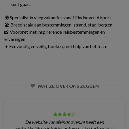
kunt gaan.
🌍 Specialist in vliegvakanties vanaf Eindhoven Airport
🏖️ Breed scala aan bestemmingen: strand, stad, bergen
📸 Voorpret met inspirerende reisbestemmingen en
ervaringen
✈️ Eenvoudig en veilig boeken, met hulp van het team
WAT ZE OVER ONS ZEGGEN
De website vanafeindhoven.nl heeft een
aantrekkelijk en intuïtief ontwerp. De startpagina is