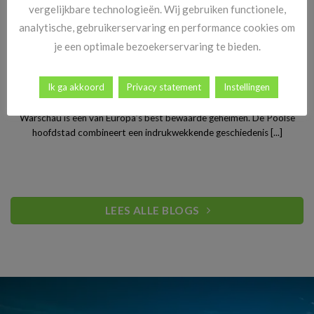
vergelijkbare technologieën. Wij gebruiken functionele,
analytische, gebruikerservaring en performance cookies om
je een optimale bezoekerservaring te bieden.
Stedentrip Warschau: ontdek de verrassende charme van
Ik ga akkoord
Privacy statement
Instellingen
Polen’s bruisende hoofdstad
Warschau is een van Europa’s best bewaarde geheimen. De Poolse
hoofdstad combineert een indrukwekkende geschiedenis [...]
LEES ALLE BLOGS