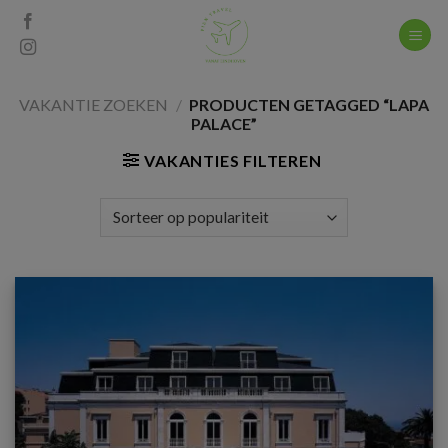
Skip
to
content
VAKANTIE ZOEKEN
/
PRODUCTEN GETAGGED “LAPA
PALACE”
VAKANTIES FILTEREN