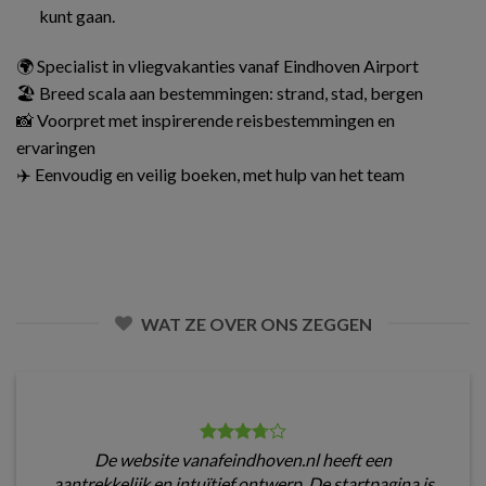
kunt gaan.
🌍 Specialist in vliegvakanties vanaf Eindhoven Airport
🏖️ Breed scala aan bestemmingen: strand, stad, bergen
📸 Voorpret met inspirerende reisbestemmingen en
ervaringen
✈️ Eenvoudig en veilig boeken, met hulp van het team
WAT ZE OVER ONS ZEGGEN
De website vanafeindhoven.nl heeft een
aantrekkelijk en intuïtief ontwerp. De startpagina is