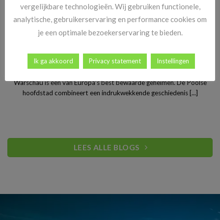
vergelijkbare technologieën. Wij gebruiken functionele,
analytische, gebruikerservaring en performance cookies om
je een optimale bezoekerservaring te bieden.
Stedentrip Warschau: ontdek de verrassende charme van
Ik ga akkoord
Privacy statement
Instellingen
Polen’s bruisende hoofdstad
Warschau is een van Europa’s best bewaarde geheimen. De Poolse
hoofdstad combineert een indrukwekkende geschiedenis [...]
LEES ALLE BLOGS