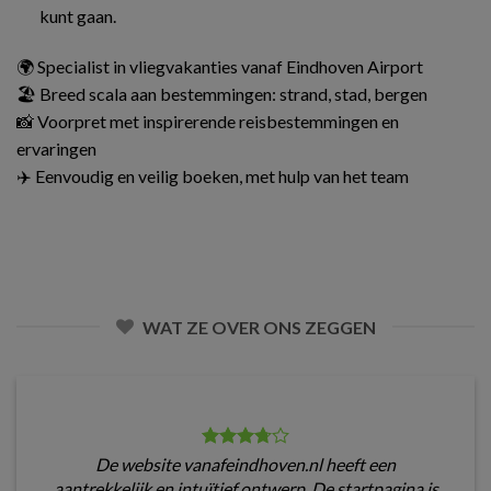
kunt gaan.
🌍 Specialist in vliegvakanties vanaf Eindhoven Airport
🏖️ Breed scala aan bestemmingen: strand, stad, bergen
📸 Voorpret met inspirerende reisbestemmingen en
ervaringen
✈️ Eenvoudig en veilig boeken, met hulp van het team
WAT ZE OVER ONS ZEGGEN
De website vanafeindhoven.nl heeft een
aantrekkelijk en intuïtief ontwerp. De startpagina is