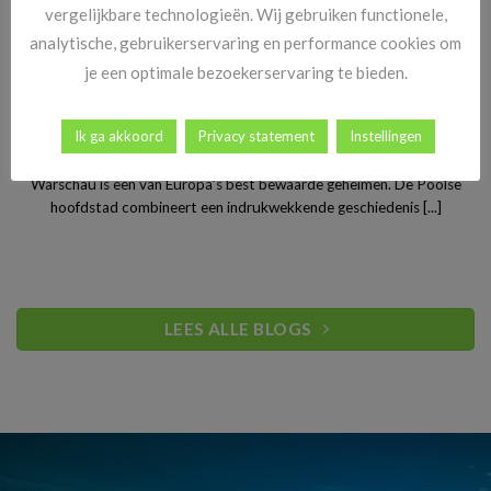
vergelijkbare technologieën. Wij gebruiken functionele,
analytische, gebruikerservaring en performance cookies om
je een optimale bezoekerservaring te bieden.
Stedentrip Warschau: ontdek de verrassende charme van
Ik ga akkoord
Privacy statement
Instellingen
Polen’s bruisende hoofdstad
Warschau is een van Europa’s best bewaarde geheimen. De Poolse
hoofdstad combineert een indrukwekkende geschiedenis [...]
LEES ALLE BLOGS