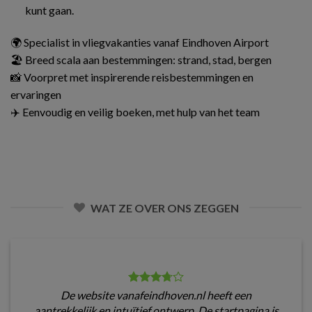
kunt gaan.
🌍 Specialist in vliegvakanties vanaf Eindhoven Airport
🏖️ Breed scala aan bestemmingen: strand, stad, bergen
📸 Voorpret met inspirerende reisbestemmingen en
ervaringen
✈️ Eenvoudig en veilig boeken, met hulp van het team
WAT ZE OVER ONS ZEGGEN
De website vanafeindhoven.nl heeft een
aantrekkelijk en intuïtief ontwerp. De startpagina is