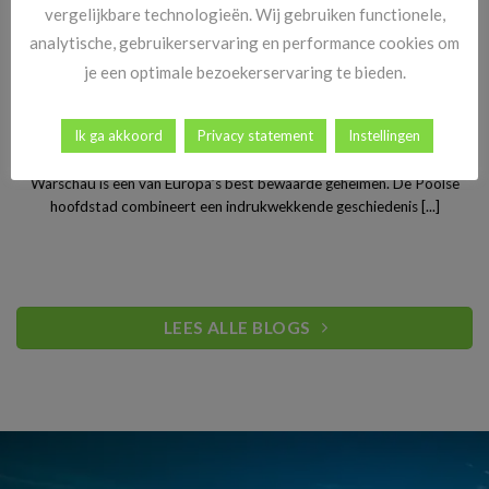
vergelijkbare technologieën. Wij gebruiken functionele,
analytische, gebruikerservaring en performance cookies om
je een optimale bezoekerservaring te bieden.
Stedentrip Warschau: ontdek de verrassende charme van
Ik ga akkoord
Privacy statement
Instellingen
Polen’s bruisende hoofdstad
Warschau is een van Europa’s best bewaarde geheimen. De Poolse
hoofdstad combineert een indrukwekkende geschiedenis [...]
LEES ALLE BLOGS