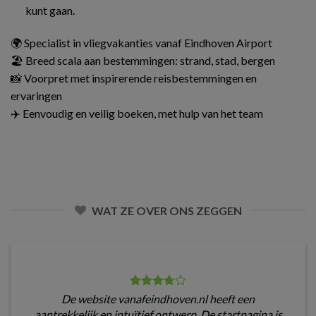
kunt gaan.
🌍 Specialist in vliegvakanties vanaf Eindhoven Airport
🏖️ Breed scala aan bestemmingen: strand, stad, bergen
📸 Voorpret met inspirerende reisbestemmingen en
ervaringen
✈️ Eenvoudig en veilig boeken, met hulp van het team
WAT ZE OVER ONS ZEGGEN
De website vanafeindhoven.nl heeft een
aantrekkelijk en intuïtief ontwerp. De startpagina is