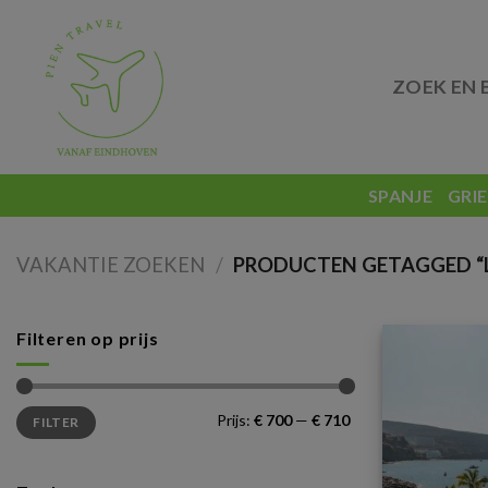
Skip
to
content
ZOEK EN 
SPANJE
GRI
VAKANTIE ZOEKEN
/
PRODUCTEN GETAGGED “
Filteren op prijs
Min.
Max.
Prijs:
€ 700
—
€ 710
FILTER
prijs
prijs