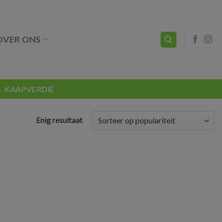
OVER ONS
KAAPVERDIË
Enig resultaat