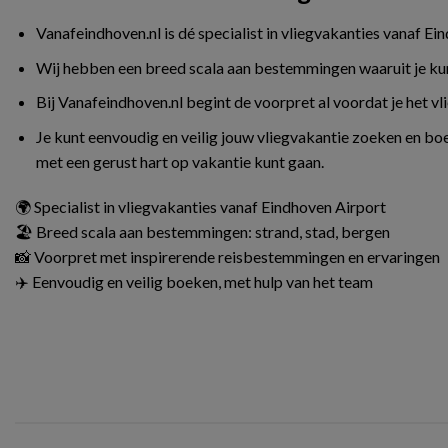
Vanafeindhoven.nl is dé specialist in vliegvakanties vanaf Ei
Wij hebben een breed scala aan bestemmingen waaruit je kunt 
Bij Vanafeindhoven.nl begint de voorpret al voordat je het v
Je kunt eenvoudig en veilig jouw vliegvakantie zoeken en boe
met een gerust hart op vakantie kunt gaan.
🌍 Specialist in vliegvakanties vanaf Eindhoven Airport
🏖️ Breed scala aan bestemmingen: strand, stad, bergen
📸 Voorpret met inspirerende reisbestemmingen en ervaringen
✈️ Eenvoudig en veilig boeken, met hulp van het team