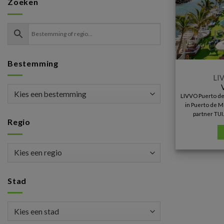
Zoeken
Bestemming
LI
LIVVO Puerto de
in Puerto de Mo
partner TUI
Regio
Stad