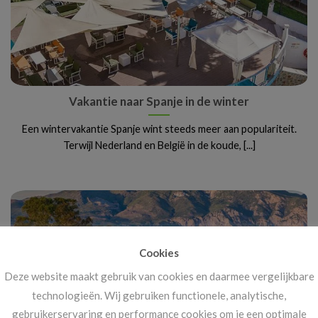
Vakantie naar Spanje in de winter
Een wintervakantie Spanje wint steeds meer aan populariteit.
Terwijl Nederland en België in de koude, [...]
Cookies
Deze website maakt gebruik van cookies en daarmee vergelijkbare
technologieën. Wij gebruiken functionele, analytische,
gebruikerservaring en performance cookies om je een optimale