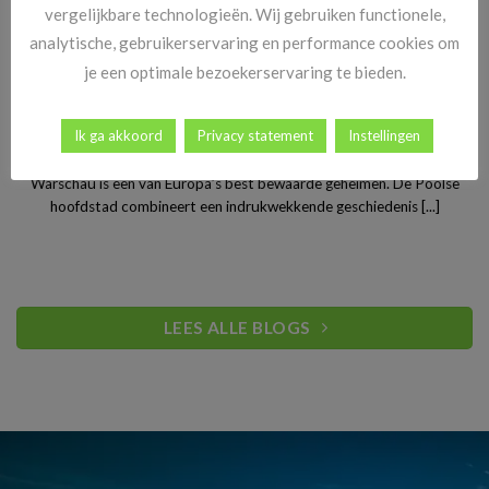
vergelijkbare technologieën. Wij gebruiken functionele,
analytische, gebruikerservaring en performance cookies om
je een optimale bezoekerservaring te bieden.
Stedentrip Warschau: ontdek de verrassende charme van
Ik ga akkoord
Privacy statement
Instellingen
Polen’s bruisende hoofdstad
Warschau is een van Europa’s best bewaarde geheimen. De Poolse
hoofdstad combineert een indrukwekkende geschiedenis [...]
LEES ALLE BLOGS