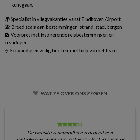
kunt gaan.
🌍 Specialist in vliegvakanties vanaf Eindhoven Airport
🏖️ Breed scala aan bestemmingen: strand, stad, bergen
📸 Voorpret met inspirerende reisbestemmingen en
ervaringen
✈️ Eenvoudig en veilig boeken, met hulp van het team
WAT ZE OVER ONS ZEGGEN
De website vanafeindhoven.nl heeft een
aantrekkelijk en intuïtief ontwerp. De startpagina is