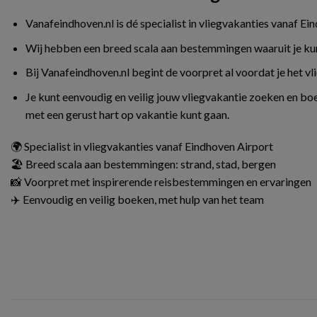
Vanafeindhoven.nl is dé specialist in vliegvakanties vanaf Ei
Wij hebben een breed scala aan bestemmingen waaruit je kunt 
Bij Vanafeindhoven.nl begint de voorpret al voordat je het v
Je kunt eenvoudig en veilig jouw vliegvakantie zoeken en boe
met een gerust hart op vakantie kunt gaan.
🌍 Specialist in vliegvakanties vanaf Eindhoven Airport
🏖️ Breed scala aan bestemmingen: strand, stad, bergen
📸 Voorpret met inspirerende reisbestemmingen en ervaringen
✈️ Eenvoudig en veilig boeken, met hulp van het team