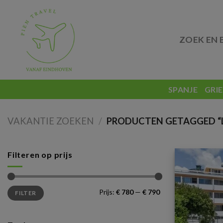
Skip
to
content
ZOEK EN 
SPANJE
GRI
VAKANTIE ZOEKEN
/
PRODUCTEN GETAGGED “L
Filteren op prijs
Min.
Max.
Prijs:
€ 780
—
€ 790
FILTER
prijs
prijs