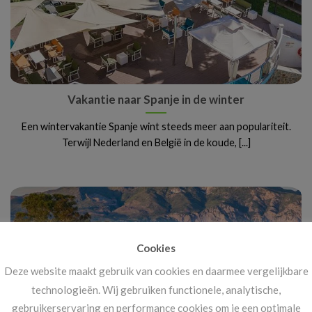
Vakantie naar Spanje in de winter
Een wintervakantie Spanje wint steeds meer aan populariteit.
Terwijl Nederland en België in de koude, [...]
Cookies
Deze website maakt gebruik van cookies en daarmee vergelijkbare
technologieën. Wij gebruiken functionele, analytische,
gebruikerservaring en performance cookies om je een optimale