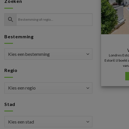
Zoeken
Bestemming
Londres Estor
Estoril. U boekt 
van
Regio
Stad