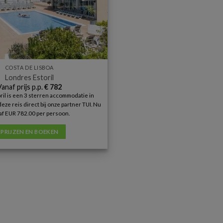
COSTA DE LISBOA
Londres Estoril
Vanaf prijs p.p.
€
782
il is een 3 sterren accommodatie in
deze reis direct bij onze partner TUI. Nu
af EUR 782.00 per persoon.
PRIJZEN EN BOEKEN