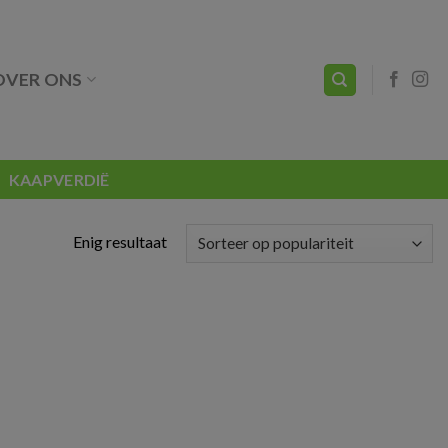
OVER ONS
KAAPVERDIË
Enig resultaat