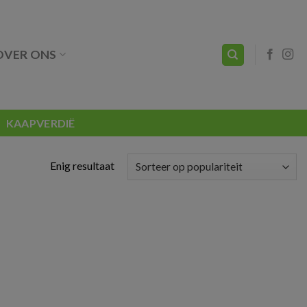
OVER ONS
KAAPVERDIË
Enig resultaat