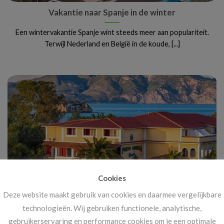
Vakantie naar Spanje in de winter
Een wintervakantie Spanje wint steeds meer aan populariteit.
Terwijl Nederland en België in de koude, [...]
Cookies
Deze website maakt gebruik van cookies en daarmee vergelijkbare
Vanaf 14 november: megakortingen op ál je
technologieën. Wij gebruiken functionele, analytische,
vakanties!
gebruikerservaring en performance cookies om je een optimale