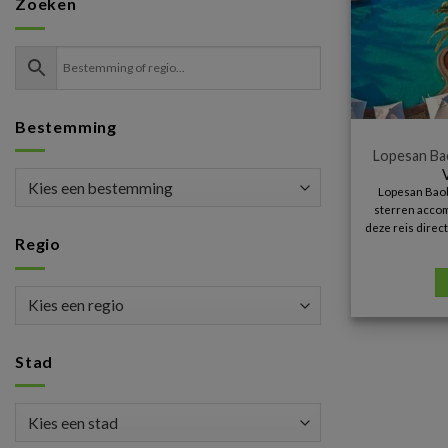
Zoeken
Bestemming
Lopesan Ba
Lopesan Baob
sterren accom
deze reis direc
Regio
Stad