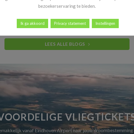
Heb jij al vakantiekriebels? Goed nieuws! Vanaf 14 november
bezoekerservaring te bieden.
begint dé periode waar reizigers elk [...]
Ik ga akkoord
Privacy statement
Instellingen
LEES ALLE BLOGS
VOORDELIGE VLIEGTICKET
gemakkelijk vanaf Eindhoven Airport naar jouw droombestemming