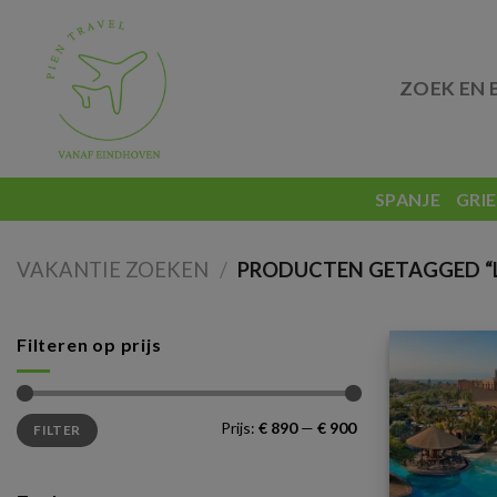
Skip
to
content
ZOEK EN 
SPANJE
GRI
VAKANTIE ZOEKEN
/
PRODUCTEN GETAGGED “L
Filteren op prijs
Min.
Max.
Prijs:
€ 890
—
€ 900
FILTER
prijs
prijs