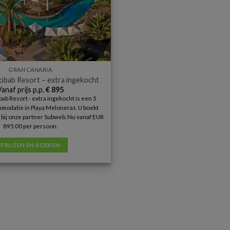
GRAN CANARIA
obab Resort – extra ingekocht
Vanaf prijs p.p.
€
895
ab Resort - extra ingekocht is een 5
modatie in Playa Meloneras. U boekt
t bij onze partner Subweb. Nu vanaf EUR
895.00 per persoon.
PRIJZEN EN BOEKEN