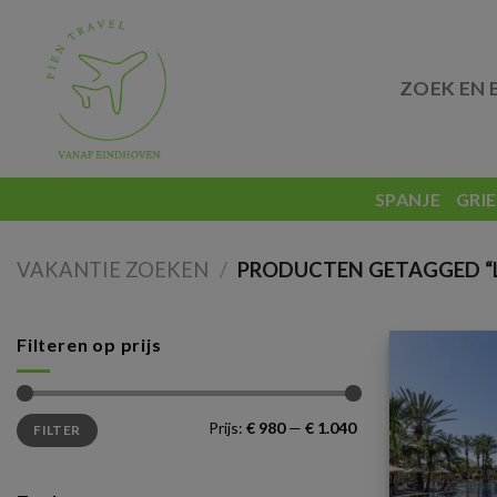
Skip
to
content
ZOEK EN 
SPANJE
GRI
VAKANTIE ZOEKEN
/
PRODUCTEN GETAGGED “L
Filteren op prijs
Min.
Max.
Prijs:
€ 980
—
€ 1.040
FILTER
prijs
prijs