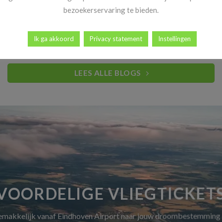
Heb jij al vakantiekriebels? Goed nieuws! Vanaf 14 november
bezoekerservaring te bieden.
begint dé periode waar reizigers elk [...]
Ik ga akkoord
Privacy statement
Instellingen
LEES ALLE BLOGS
VOORDELIGE VLIEGTICKET
gemakkelijk vanaf Eindhoven Airport naar jouw droombestemming