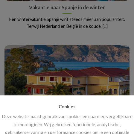
Vakantie naar Spanje in de winter
Een wintervakantie Spanje wint steeds meer aan populariteit.
Terwijl Nederland en België in de koude, [...]
Cookies
Deze website maakt gebruik van cookies en daarmee vergelijkbare
Vanaf 14 november: megakortingen op ál je
technologieën. Wij gebruiken functionele, analytische,
vakanties!
gebruikerservaring en performance cookies om je een optimale