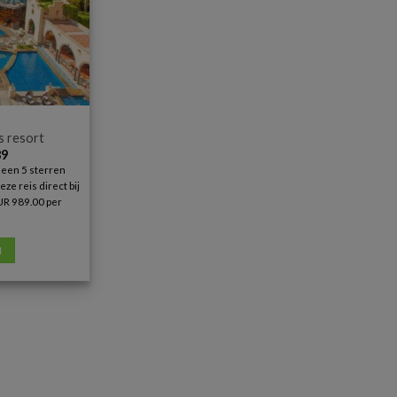
s resort
9
 een 5 sterren
e reis direct bij
UR 989.00 per
N