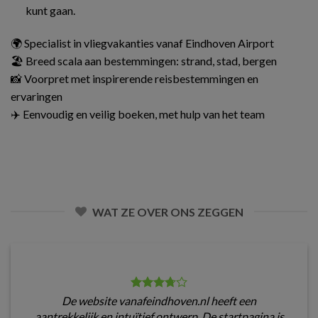
kunt gaan.
🌍 Specialist in vliegvakanties vanaf Eindhoven Airport
🏖️ Breed scala aan bestemmingen: strand, stad, bergen
📸 Voorpret met inspirerende reisbestemmingen en
ervaringen
✈️ Eenvoudig en veilig boeken, met hulp van het team
WAT ZE OVER ONS ZEGGEN
De website vanafeindhoven.nl heeft een
aantrekkelijk en intuïtief ontwerp. De startpagina is