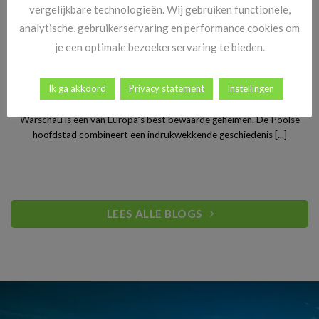
vergelijkbare technologieën. Wij gebruiken functionele,
analytische, gebruikerservaring en performance cookies om
je een optimale bezoekerservaring te bieden.
Stedentrip Warschau: ontdek de verrassende charme van
Ik ga akkoord
Privacy statement
Instellingen
Polen’s bruisende hoofdstad
Warschau is een van Europa’s best bewaarde geheimen. De Poolse
hoofdstad combineert een indrukwekkende geschiedenis [...]
LEES ALLE BLOGS