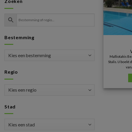
Zoeken
Bestemming
Malliotakis Be
Stalis. U boekt 
van
Regio
Stad