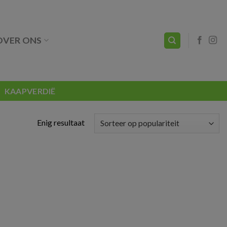
OVER ONS
KAAPVERDIË
Enig resultaat