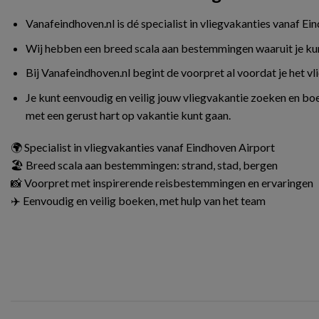
Vanafeindhoven.nl is dé specialist in vliegvakanties vanaf Ei
Wij hebben een breed scala aan bestemmingen waaruit je kunt 
Bij Vanafeindhoven.nl begint de voorpret al voordat je het v
Je kunt eenvoudig en veilig jouw vliegvakantie zoeken en boe
met een gerust hart op vakantie kunt gaan.
🌍 Specialist in vliegvakanties vanaf Eindhoven Airport
🏖️ Breed scala aan bestemmingen: strand, stad, bergen
📸 Voorpret met inspirerende reisbestemmingen en ervaringen
✈️ Eenvoudig en veilig boeken, met hulp van het team