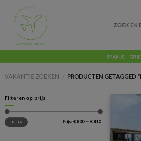
Skip
to
content
ZOEK EN 
SPANJE
GRI
VAKANTIE ZOEKEN
/
PRODUCTEN GETAGGED “M
Filteren op prijs
Min.
Max.
Prijs:
€ 800
—
€ 810
FILTER
prijs
prijs