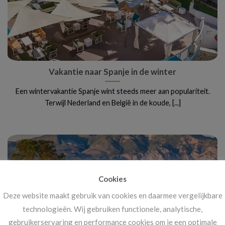
Vakantie naar Spanje in de winter
Een wintervakantie Spanje wint steeds meer aan populariteit.
Terwijl Nederland en België in de koude, [...]
Cookies
Deze website maakt gebruik van cookies en daarmee vergelijkbare
technologieën. Wij gebruiken functionele, analytische,
gebruikerservaring en performance cookies om je een optimale