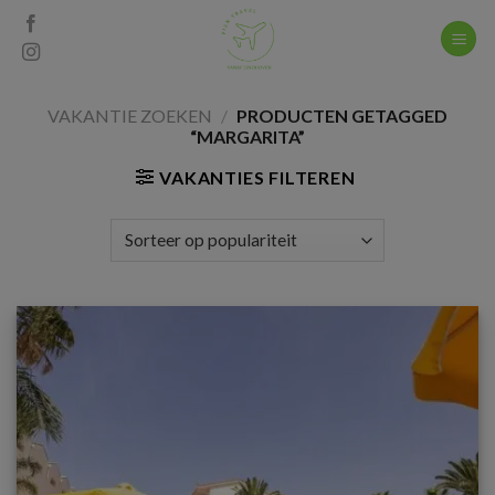
Skip
to
content
VAKANTIE ZOEKEN
/
PRODUCTEN GETAGGED
“MARGARITA”
VAKANTIES FILTEREN