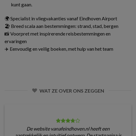
kunt gaan.
🌍 Specialist in vliegvakanties vanaf Eindhoven Airport
🏖️ Breed scala aan bestemmingen: strand, stad, bergen
📸 Voorpret met inspirerende reisbestemmingen en
ervaringen
✈️ Eenvoudig en veilig boeken, met hulp van het team
WAT ZE OVER ONS ZEGGEN
De website vanafeindhoven.nl heeft een
aantrekkelijk en intuïtief ontwerp. De startpagina is