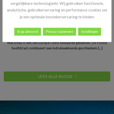
vergelijkbare technologieën. Wij gebruiken functionele,
analytische, gebruikerservaring en performance cookies om
je een optimale bezoekerservaring te bieden.
Stedentrip Warschau: ontdek de verrassende charme van
Ik ga akkoord
Privacy statement
Instellingen
Polen’s bruisende hoofdstad
Warschau is een van Europa’s best bewaarde geheimen. De Poolse
hoofdstad combineert een indrukwekkende geschiedenis [...]
LEES ALLE BLOGS