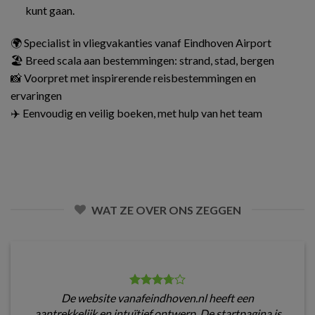
kunt gaan.
🌍 Specialist in vliegvakanties vanaf Eindhoven Airport
🏖️ Breed scala aan bestemmingen: strand, stad, bergen
📸 Voorpret met inspirerende reisbestemmingen en
ervaringen
✈️ Eenvoudig en veilig boeken, met hulp van het team
WAT ZE OVER ONS ZEGGEN
De website vanafeindhoven.nl heeft een
aantrekkelijk en intuïtief ontwerp. De startpagina is