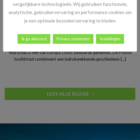
vergelijkbare technologieën. Wij gebruiken functionele,
analytische, gebruikerservaring en performance cookies om
je een optimale bezoekerservaring te bieden.
Stedentrip Warschau: ontdek de verrassende charme van
Ik ga akkoord
Privacy statement
Instellingen
Polen’s bruisende hoofdstad
Warschau is een van Europa’s best bewaarde geheimen. De Poolse
hoofdstad combineert een indrukwekkende geschiedenis [...]
LEES ALLE BLOGS