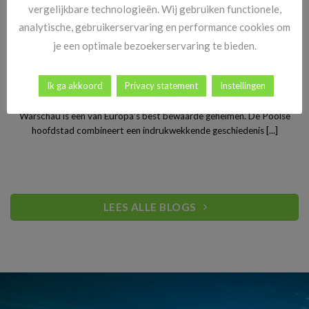
vergelijkbare technologieën. Wij gebruiken functionele,
analytische, gebruikerservaring en performance cookies om
je een optimale bezoekerservaring te bieden.
Stedentrip Warschau: ontdek de verrassende charme van
Ik ga akkoord
Privacy statement
Instellingen
Polen’s bruisende hoofdstad
Warschau is een van Europa’s best bewaarde geheimen. De Poolse
hoofdstad combineert een indrukwekkende geschiedenis [...]
LEES ALLE BLOGS