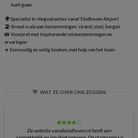
kunt gaan.
🌍 Specialist in vliegvakanties vanaf Eindhoven Airport
🏖️ Breed scala aan bestemmingen: strand, stad, bergen
📸 Voorpret met inspirerende reisbestemmingen en
ervaringen
✈️ Eenvoudig en veilig boeken, met hulp van het team
WAT ZE OVER ONS ZEGGEN
De website vanafeindhoven.nl heeft een
aantrekkelijk en intuïtief ontwerp. De startpagina is