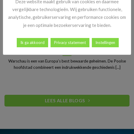
Deze website maakt gebruik van cookies en daarmee
vergelijkbare technologieën. Wij gebruiken functionele,
analytische, gebruikerservaring en performance cookies om
je een optimale bezoekerservaring te bieden.
Ik ga akkoord
Privacy statement
Instellingen
Stedentrip Warschau: ontdek de verrassende charme van
Polen’s bruisende hoofdstad
Warschau is een van Europa’s best bewaarde geheimen. De Poolse
hoofdstad combineert een indrukwekkende geschiedenis [...]
LEES ALLE BLOGS