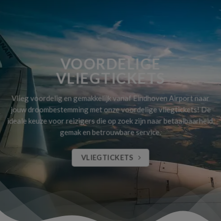
VOORDELIGE
VLIEGTICKETS
Vlieg voordelig en gemakkelijk vanaf Eindhoven Airport naar
jouw droombestemming met onze voordelige vliegtickets! De
ideale keuze voor reizigers die op zoek zijn naar betaalbaarheid,
gemak en betrouwbare service.
VLIEGTICKETS