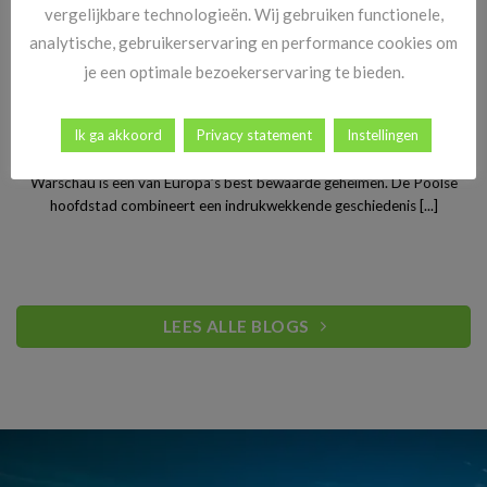
vergelijkbare technologieën. Wij gebruiken functionele,
analytische, gebruikerservaring en performance cookies om
je een optimale bezoekerservaring te bieden.
Stedentrip Warschau: ontdek de verrassende charme van
Ik ga akkoord
Privacy statement
Instellingen
Polen’s bruisende hoofdstad
Warschau is een van Europa’s best bewaarde geheimen. De Poolse
hoofdstad combineert een indrukwekkende geschiedenis [...]
LEES ALLE BLOGS