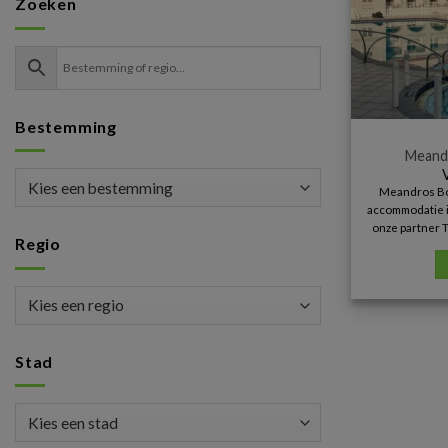
Zoeken
Bestemming
Meandr
Meandros Bou
accommodatie in
onze partner T
Regio
Stad