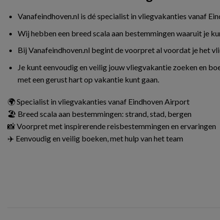
Vanafeindhoven.nl is dé specialist in vliegvakanties vanaf Ei
Wij hebben een breed scala aan bestemmingen waaruit je kunt 
Bij Vanafeindhoven.nl begint de voorpret al voordat je het v
Je kunt eenvoudig en veilig jouw vliegvakantie zoeken en boe
met een gerust hart op vakantie kunt gaan.
🌍 Specialist in vliegvakanties vanaf Eindhoven Airport
🏖️ Breed scala aan bestemmingen: strand, stad, bergen
📸 Voorpret met inspirerende reisbestemmingen en ervaringen
✈️ Eenvoudig en veilig boeken, met hulp van het team