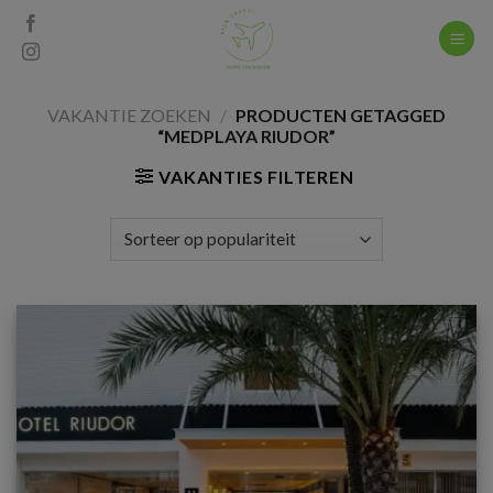
Skip
to
content
VAKANTIE ZOEKEN
/
PRODUCTEN GETAGGED
“MEDPLAYA RIUDOR”
VAKANTIES FILTEREN