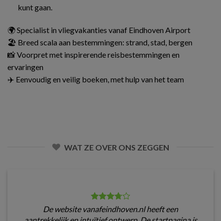
kunt gaan.
🌍 Specialist in vliegvakanties vanaf Eindhoven Airport
🏖️ Breed scala aan bestemmingen: strand, stad, bergen
📸 Voorpret met inspirerende reisbestemmingen en
ervaringen
✈️ Eenvoudig en veilig boeken, met hulp van het team
WAT ZE OVER ONS ZEGGEN
De website vanafeindhoven.nl heeft een
aantrekkelijk en intuïtief ontwerp. De startpagina is