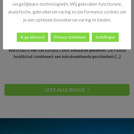
vergelijkbare technologieën. Wij gebruiken functionele,
analytische, gebruikerservaring en performance cookies om
je een optimale bezoekerservaring te bieden.
Stedentrip Warschau: ontdek de verrassende charme van
Ik ga akkoord
Privacy statement
Instellingen
Polen’s bruisende hoofdstad
Warschau is een van Europa’s best bewaarde geheimen. De Poolse
hoofdstad combineert een indrukwekkende geschiedenis [...]
LEES ALLE BLOGS