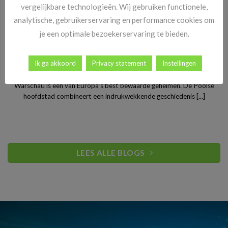
vergelijkbare technologieën. Wij gebruiken functionele,
analytische, gebruikerservaring en performance cookies om
je een optimale bezoekerservaring te bieden.
Stedentrip Warschau: ontdek de verrassende charme van
Ik ga akkoord
Privacy statement
Instellingen
Polen’s bruisende hoofdstad
Warschau is een van Europa’s best bewaarde geheimen. De Poolse
hoofdstad combineert een indrukwekkende geschiedenis [...]
LEES ALLE BLOGS