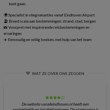
kunt gaan.
🌍 Specialist in vliegvakanties vanaf Eindhoven Airport
🏖️ Breed scala aan bestemmingen: strand, stad, bergen
📸 Voorpret met inspirerende reisbestemmingen en
ervaringen
✈️ Eenvoudig en veilig boeken, met hulp van het team
WAT ZE OVER ONS ZEGGEN
De website vanafeindhoven.nl heeft een
aantrekkelijk en intuïtief ontwerp. De startpagina is