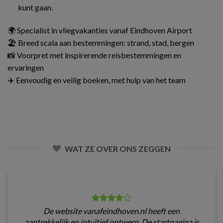
kunt gaan.
🌍 Specialist in vliegvakanties vanaf Eindhoven Airport
🏖️ Breed scala aan bestemmingen: strand, stad, bergen
📸 Voorpret met inspirerende reisbestemmingen en
ervaringen
✈️ Eenvoudig en veilig boeken, met hulp van het team
WAT ZE OVER ONS ZEGGEN
De website vanafeindhoven.nl heeft een
aantrekkelijk en intuïtief ontwerp. De startpagina is