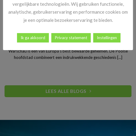
vergelijkbare technologieën. Wij gebruiken functionele,
analytische, gebruikerservaring en performance cookies om
je een optimale bezoekerservaring te bieden.
Stedentrip Warschau: ontdek de verrassende charme van
Ik ga akkoord
Privacy statement
Instellingen
Polen’s bruisende hoofdstad
Warschau is een van Europa’s best bewaarde geheimen. De Poolse
hoofdstad combineert een indrukwekkende geschiedenis [...]
LEES ALLE BLOGS