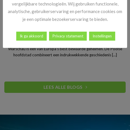
vergelijkbare technologieën. Wij gebruiken functionele,
analytische, gebruikerservaring en performance cookies om
je een optimale bezoekerservaring te bieden.
Stedentrip Warschau: ontdek de verrassende charme van
Ik ga akkoord
Privacy statement
Instellingen
Polen’s bruisende hoofdstad
Warschau is een van Europa’s best bewaarde geheimen. De Poolse
hoofdstad combineert een indrukwekkende geschiedenis [...]
LEES ALLE BLOGS