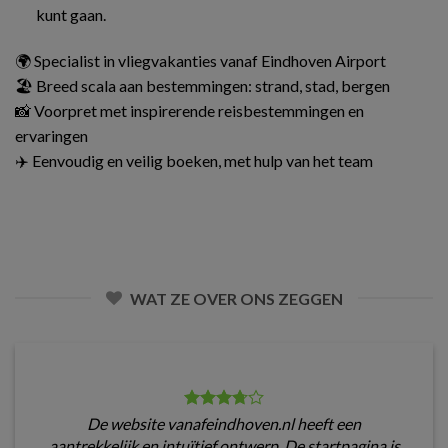
kunt gaan.
🌍 Specialist in vliegvakanties vanaf Eindhoven Airport
🏖️ Breed scala aan bestemmingen: strand, stad, bergen
📸 Voorpret met inspirerende reisbestemmingen en
ervaringen
✈️ Eenvoudig en veilig boeken, met hulp van het team
WAT ZE OVER ONS ZEGGEN
De website vanafeindhoven.nl heeft een
aantrekkelijk en intuïtief ontwerp. De startpagina is