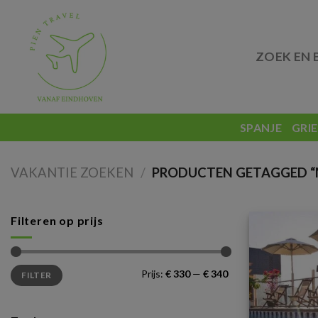
Skip
to
content
ZOEK EN 
SPANJE
GRI
VAKANTIE ZOEKEN
/
PRODUCTEN GETAGGED “
Filteren op prijs
Min.
Max.
Prijs:
€ 330
—
€ 340
FILTER
prijs
prijs