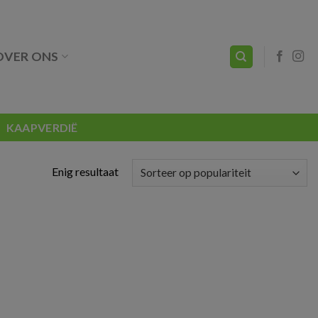
OVER ONS
KAAPVERDIË
Enig resultaat