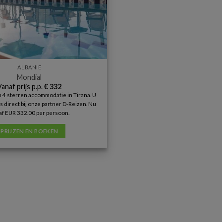
ALBANIE
Mondial
Vanaf prijs p.p.
€
332
n 4 sterren accommodatie in Tirana. U
s direct bij onze partner D-Reizen. Nu
af EUR 332.00 per persoon.
PRIJZEN EN BOEKEN