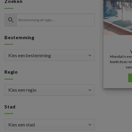
Zoeken
Bestemming
Mondial is ee
boekt deze rei
van
Regio
Stad