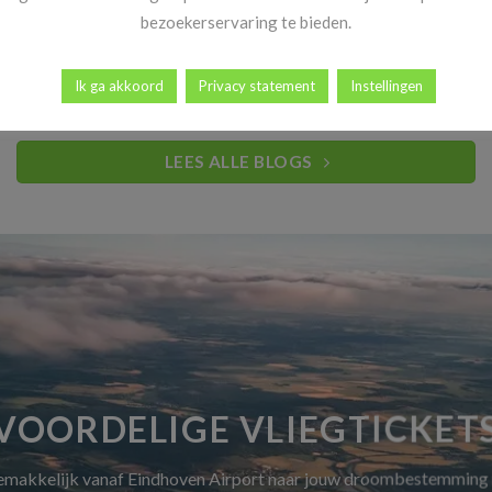
Heb jij al vakantiekriebels? Goed nieuws! Vanaf 14 november
bezoekerservaring te bieden.
begint dé periode waar reizigers elk [...]
Ik ga akkoord
Privacy statement
Instellingen
LEES ALLE BLOGS
VOORDELIGE VLIEGTICKET
gemakkelijk vanaf Eindhoven Airport naar jouw droombestemming