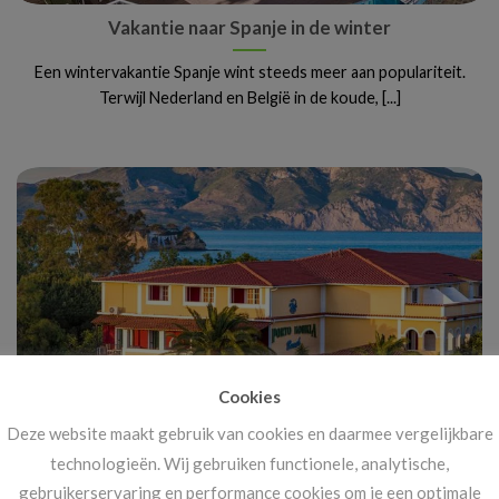
Vakantie naar Spanje in de winter
Een wintervakantie Spanje wint steeds meer aan populariteit.
Terwijl Nederland en België in de koude, [...]
Cookies
Deze website maakt gebruik van cookies en daarmee vergelijkbare
Vanaf 14 november: megakortingen op ál je
technologieën. Wij gebruiken functionele, analytische,
vakanties!
gebruikerservaring en performance cookies om je een optimale