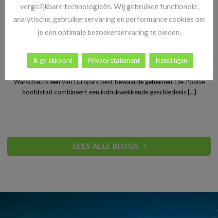
vergelijkbare technologieën. Wij gebruiken functionele,
analytische, gebruikerservaring en performance cookies om
je een optimale bezoekerservaring te bieden.
Stedentrip Warschau: ontdek de verrassende charme van
Ik ga akkoord
Privacy statement
Instellingen
Polen’s bruisende hoofdstad
Warschau is een van Europa’s best bewaarde geheimen. De Poolse
hoofdstad combineert een indrukwekkende geschiedenis [...]
LEES ALLE BLOGS