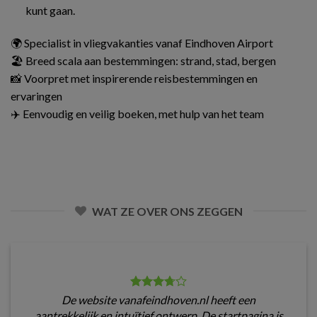
kunt gaan.
🌍 Specialist in vliegvakanties vanaf Eindhoven Airport
🏖️ Breed scala aan bestemmingen: strand, stad, bergen
📸 Voorpret met inspirerende reisbestemmingen en
ervaringen
✈️ Eenvoudig en veilig boeken, met hulp van het team
WAT ZE OVER ONS ZEGGEN
De website vanafeindhoven.nl heeft een
aantrekkelijk en intuïtief ontwerp. De startpagina is