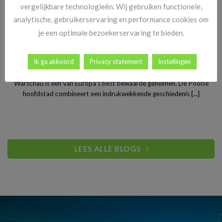
vergelijkbare technologieën. Wij gebruiken functionele,
analytische, gebruikerservaring en performance cookies om
je een optimale bezoekerservaring te bieden.
Stedentrip Warschau: ontdek de verrassende charme van
Ik ga akkoord
Privacy statement
Instellingen
Polen’s bruisende hoofdstad
Warschau is een van Europa’s best bewaarde geheimen. De Poolse
hoofdstad combineert een indrukwekkende geschiedenis [...]
LEES ALLE BLOGS