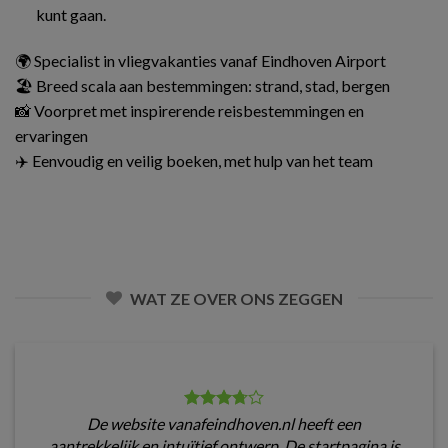
kunt gaan.
🌍 Specialist in vliegvakanties vanaf Eindhoven Airport
🏖️ Breed scala aan bestemmingen: strand, stad, bergen
📸 Voorpret met inspirerende reisbestemmingen en
ervaringen
✈️ Eenvoudig en veilig boeken, met hulp van het team
WAT ZE OVER ONS ZEGGEN
De website vanafeindhoven.nl heeft een
aantrekkelijk en intuïtief ontwerp. De startpagina is