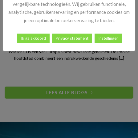
vergelijkbare technologieën. Wij gebruiken functionele,
analytische, gebruikerservaring en performance cookies om
je een optimale bezoekerservaring te bieden.
Stedentrip Warschau: ontdek de verrassende charme van
Ik ga akkoord
Privacy statement
Instellingen
Polen’s bruisende hoofdstad
Warschau is een van Europa’s best bewaarde geheimen. De Poolse
hoofdstad combineert een indrukwekkende geschiedenis [...]
LEES ALLE BLOGS