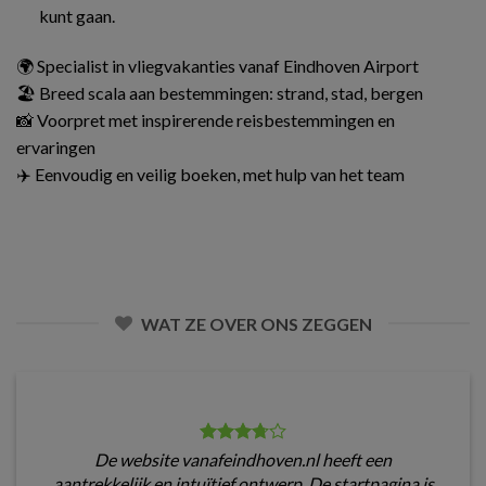
kunt gaan.
🌍 Specialist in vliegvakanties vanaf Eindhoven Airport
🏖️ Breed scala aan bestemmingen: strand, stad, bergen
📸 Voorpret met inspirerende reisbestemmingen en
ervaringen
✈️ Eenvoudig en veilig boeken, met hulp van het team
WAT ZE OVER ONS ZEGGEN
De website vanafeindhoven.nl heeft een
aantrekkelijk en intuïtief ontwerp. De startpagina is