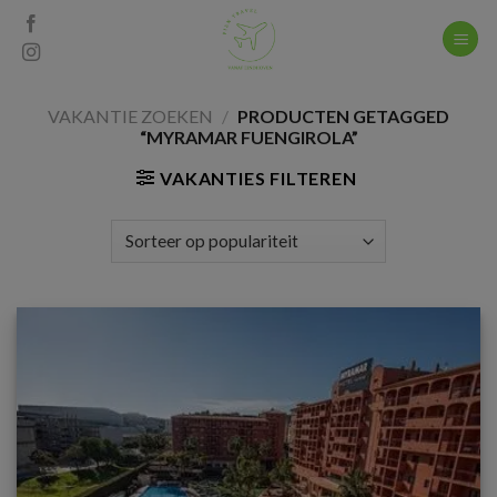
Skip
to
content
VAKANTIE ZOEKEN
/
PRODUCTEN GETAGGED
“MYRAMAR FUENGIROLA”
VAKANTIES FILTEREN