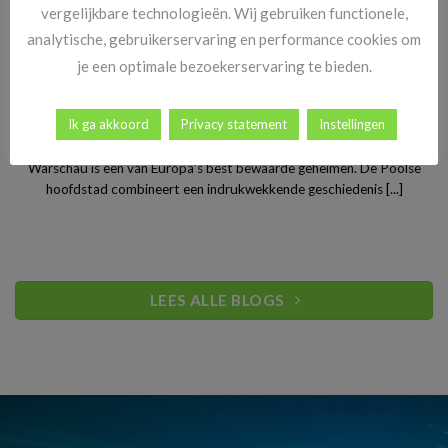
vergelijkbare technologieën. Wij gebruiken functionele,
analytische, gebruikerservaring en performance cookies om
je een optimale bezoekerservaring te bieden.
Stedentrip Warschau: ontdek de verrassende charme van
Ik ga akkoord
Privacy statement
Instellingen
Polen’s bruisende hoofdstad
Warschau is een van Europa’s best bewaarde geheimen. De Poolse
hoofdstad combineert een indrukwekkende geschiedenis [...]
LEES ALLE BLOGS