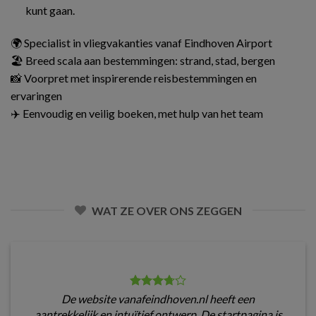
kunt gaan.
🌍 Specialist in vliegvakanties vanaf Eindhoven Airport
🏖️ Breed scala aan bestemmingen: strand, stad, bergen
📸 Voorpret met inspirerende reisbestemmingen en
ervaringen
✈️ Eenvoudig en veilig boeken, met hulp van het team
WAT ZE OVER ONS ZEGGEN
De website vanafeindhoven.nl heeft een
aantrekkelijk en intuïtief ontwerp. De startpagina is