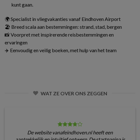
kunt gaan.
🌍 Specialist in vliegvakanties vanaf Eindhoven Airport
🏖️ Breed scala aan bestemmingen: strand, stad, bergen
📸 Voorpret met inspirerende reisbestemmingen en
ervaringen
✈️ Eenvoudig en veilig boeken, met hulp van het team
WAT ZE OVER ONS ZEGGEN
De website vanafeindhoven.nl heeft een
aantrekkelijk en intuïtief ontwerp. De startpagina is