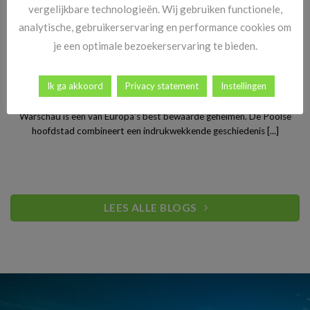
vergelijkbare technologieën. Wij gebruiken functionele,
analytische, gebruikerservaring en performance cookies om
je een optimale bezoekerservaring te bieden.
Stedentrip Warschau: ontdek de verrassende charme van
Ik ga akkoord
Privacy statement
Instellingen
Polen’s bruisende hoofdstad
Warschau is een van Europa’s best bewaarde geheimen. De Poolse
hoofdstad combineert een indrukwekkende geschiedenis [...]
LEES ALLE BLOGS