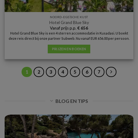
NOORD-EGEÏSCHE KUST
Hotel Grand Blue Sky
Vanaf prijs p.p.
€
656
Hotel Grand Blue Sky is een 4 sterren accommodatie in Kusadasi. U boekt
deze reis direct bij onze partner Subweb. Nu vanaf EUR 656.00 per persoon.
PRIJZEN EN BOEKEN
1
2
3
4
5
6
7
BLOG EN TIPS