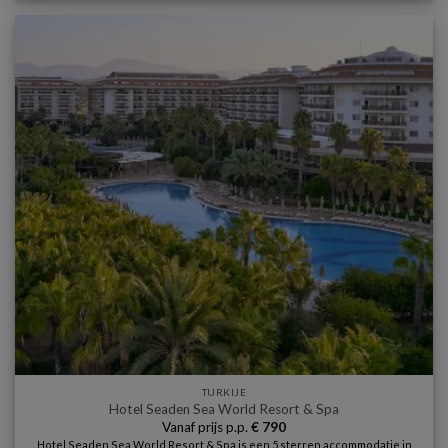
TURKIJE
Hotel Seaden Sea World Resort & Spa
Vanaf prijs p.p.
€
790
Hotel Seaden Sea World Resort & Spa is een 5 sterren accommodatie in