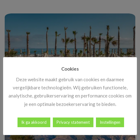
Cookies
Deze website maakt gebruik van cookies en daarmee
vergelijkbare technologieën. Wij gebruiken functionele,
Black Friday Vakanties 2025: alle deals, kortingen en tips
analytische, gebruikerservaring en performance cookies om
Black Friday komt eraan, en dat betekent méér dan alleen
je een optimale bezoekerservaring te bieden.
goedkope tv’s en nieuwe gadgets. [...]
Ik ga akkoord
Privacy statement
Instellingen