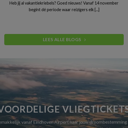
Heb jij al vakantiekriebels? Goed nieuws! Vanaf 14 november
begint dé periode waar reizigers elk [...]
LEES ALLE BLOGS
VOORDELIGE VLIEGTICKET
gemakkelijk vanaf Eindhoven Airport naar jouw droombestemming