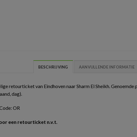
BESCHRIJVING
AANVULLENDE INFORMATIE
ige retourticket van Eindhoven naar Sharm El Sheikh. Genoemde p
maand, dag).
e Code: OR
oor een retourticket n.v.t.