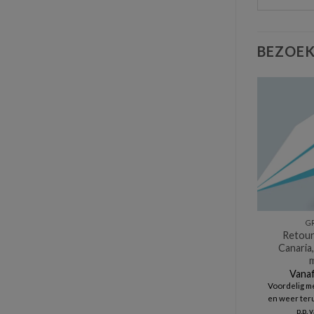
BEZOEK
G
Retour
Canaria,
m
Vanaf
Voordelig me
en weer ter
p.p.