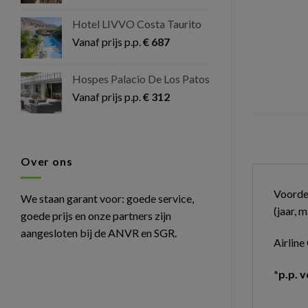
Hotel LIVVO Costa Taurito
Vanaf prijs p.p.
€
687
Hospes Palacio De Los Patos
Vanaf prijs p.p.
€
312
Over ons
Voordel
We staan garant voor: goede service,
(jaar, 
goede prijs en onze partners zijn
aangesloten bij de ANVR en SGR.
Airlin
*p.p. v