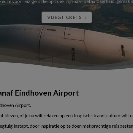
 keuze voor reizigers die op zoek zijn naar betaalbaarheid, gemak
VLIEGTICKETS
vanaf Eindhoven Airport
ndhoven Airport.
kiezen, of je nu wilt relaxen op een tropisch strand, cultuur wilt 
liegtuig instapt, door inspiratie op te doen met prachtige reisbes