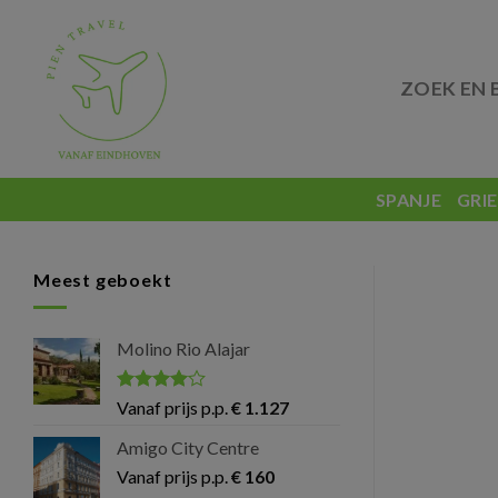
Skip
to
content
ZOEK EN 
SPANJE
GRI
Meest geboekt
Molino Rio Alajar
Gewaardeerd
Vanaf prijs p.p.
€
1.127
4
uit 5
Amigo City Centre
Vanaf prijs p.p.
€
160