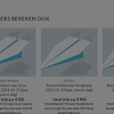
ERS BEKEKEN OOK
RAN CANARIA
EGYPTE
ticket naar Gran
Retourticket naar Hurghada,
Reto
 2024-02-12 (jaar,
2024-05-03 (jaar, maand, dag)
0
aand, dag)
 prijs p.p.
€
535
Vanaf prijs p.p.
€
950
t TUI naar Gran Canaria
Voordelig met TUI naar Hurghada en
Voord
ug? Nu voor maar 534.98
weer terug? Nu voor maar 949.98 p.p.
terug?
 vanaf Eindhoven.
vanaf Eindhoven.