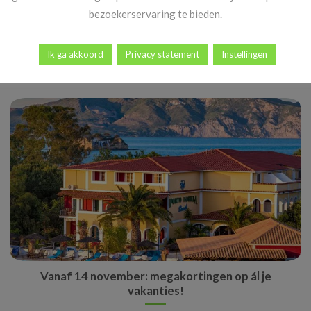
Vakantie naar Spanje in de winter
bezoekerservaring te bieden.
Een wintervakantie Spanje wint steeds meer aan populariteit.
Terwijl Nederland en België in de koude, [...]
Ik ga akkoord
Privacy statement
Instellingen
Vanaf 14 november: megakortingen op ál je
vakanties!