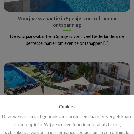
Voorjaarsvakantie in Spanje: zon, cultuur en
ontspanning
De voorjaarsvakantie in Spanje is voor veel Nederlanders de
perfecte manier om even te ontsnappen [...]
Cookies
Deze website maakt gebruik van cookies en daarmee vergelijkbare
technologieën. Wij gebruiken functionele, analytische,
gebruikerservaring en performance cookies om je een optimale