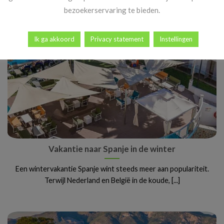
bezoekerservaring te bieden.
Ik ga akkoord
Privacy statement
Instellingen
Vakantie naar Spanje in de winter
Een wintervakantie Spanje wint steeds meer aan populariteit.
Terwijl Nederland en België in de koude, [...]