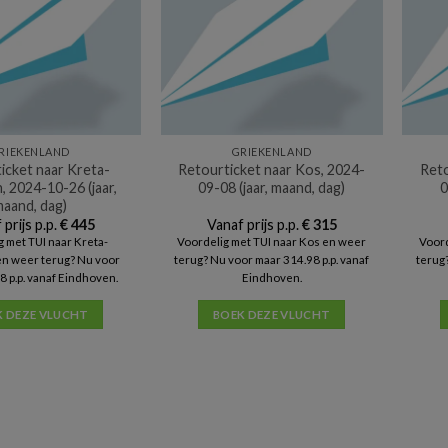
RIEKENLAND
GRIEKENLAND
icket naar Kreta-
Retourticket naar Kos, 2024-
Reto
, 2024-10-26 (jaar,
09-08 (jaar, maand, dag)
0
aand, dag)
 prijs p.p.
€
445
Vanaf prijs p.p.
€
315
g met TUI naar Kreta-
Voordelig met TUI naar Kos en weer
Voord
en weer terug? Nu voor
terug? Nu voor maar 314.98 p.p. vanaf
terug?
8 p.p. vanaf Eindhoven.
Eindhoven.
K DEZE VLUCHT
BOEK DEZE VLUCHT