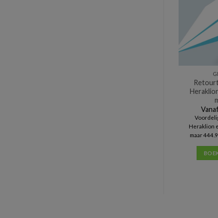
G
Retourt
Heraklion
m
Vanaf
Voordeli
Heraklion 
maar 444.9
BOE