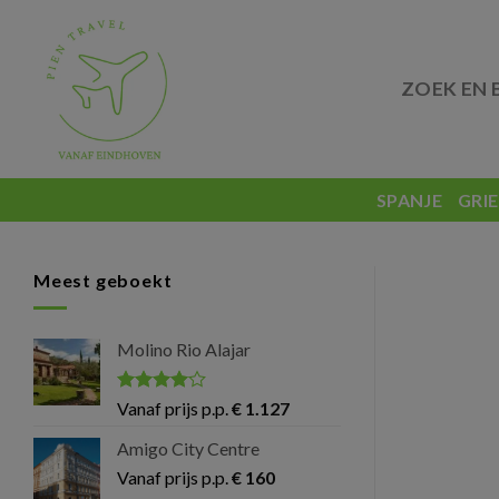
Skip
to
content
ZOEK EN 
SPANJE
GRI
Meest geboekt
Molino Rio Alajar
Gewaardeerd
Vanaf prijs p.p.
€
1.127
4
uit 5
Amigo City Centre
Vanaf prijs p.p.
€
160