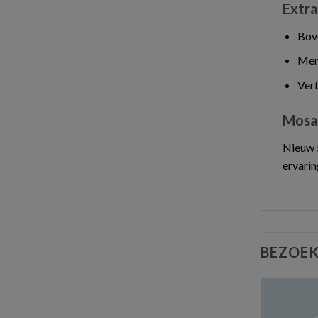
Extra
Bove
Mens
Ver
Mosay
Nieuw 5
ervarin
BEZOEK