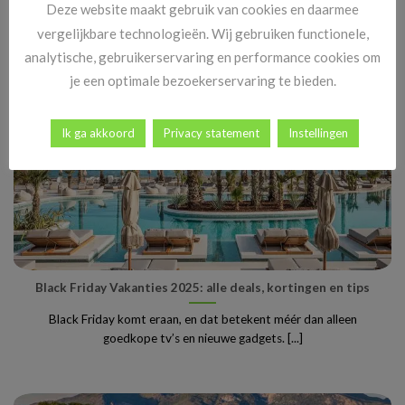
het jaar, maar wist je dat [...]
Deze website maakt gebruik van cookies en daarmee
vergelijkbare technologieën. Wij gebruiken functionele,
analytische, gebruikerservaring en performance cookies om
je een optimale bezoekerservaring te bieden.
Ik ga akkoord
Privacy statement
Instellingen
Black Friday Vakanties 2025: alle deals, kortingen en tips
Black Friday komt eraan, en dat betekent méér dan alleen
goedkope tv’s en nieuwe gadgets. [...]