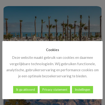
Cookies
Deze website maakt gebruik van cookies en daarmee
vergelijkbare technologieën. Wij gebruiken functionele,
Black Friday Vakanties 2025: alle deals, kortingen en tips
analytische, gebruikerservaring en performance cookies om
Black Friday komt eraan, en dat betekent méér dan alleen
je een optimale bezoekerservaring te bieden.
goedkope tv’s en nieuwe gadgets. [...]
Ik ga akkoord
Privacy statement
Instellingen