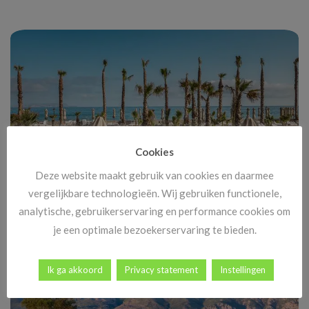
Cookies
Deze website maakt gebruik van cookies en daarmee
vergelijkbare technologieën. Wij gebruiken functionele,
Black Friday Vakanties 2025: alle deals, kortingen en tips
analytische, gebruikerservaring en performance cookies om
Black Friday komt eraan, en dat betekent méér dan alleen
je een optimale bezoekerservaring te bieden.
goedkope tv’s en nieuwe gadgets. [...]
Ik ga akkoord
Privacy statement
Instellingen